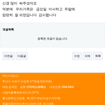
신경 많이 써주셨어요
덕분에 우리가족은 금요일 이사하고 주말에
맘편히 잘 쉬었답니다 감사합니다
댓글목록
등록된 댓글이 없습니다.
이전글
다음글
수정
삭제
목록
[부산사업소]
부산시 사상구 사상로 477번길 6(모라동)
대표:김국진 상호:
가자익스프레스
대표번호:
1644-9424
사업자등록번호:615-12-59776
통신판매신고번호 : 제 2011-부산사상구-0215호
화물자동차운송주선사업허가증: 제 514호