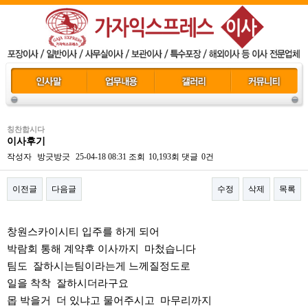
칭찬합시다
이사후기
작성자
방긋방긋
25-04-18 08:31
조회
10,193회
댓글
0건
이전글
다음글
수정
삭제
목록
본문
창원스카이시티 입주를 하게 되어
박람회 통해 계약후 이사까지 마첬습니다
팀도 잘하시는팀이라는게 느께질정도로
일을 착착 잘하시더라구요
몹 박을거 더 있냐고 물어주시고 마무리까지